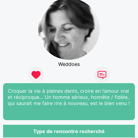
Weddoes
Croquer la vie à pleines dents, croire en l’amour vrai
et réciproque… Un homme sérieux, honnête / fidèle,
qui saurait me faire rire à nouveau, est le bien venu !
Type de rencontre recherché