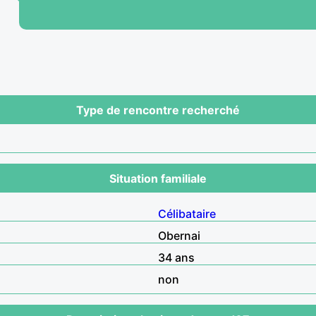
Type de rencontre recherché
Situation familiale
Célibataire
Obernai
34 ans
non