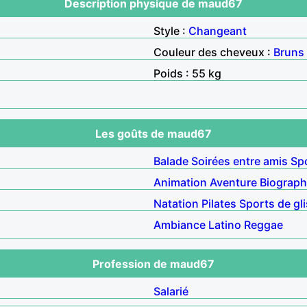
Description physique de maud67
Style :
Changeant
Couleur des cheveux :
Bruns
Poids : 55 kg
Les goûts de maud67
Balade
Soirées entre amis
Sp
Animation
Aventure
Biograph
Natation
Pilates
Sports de gl
Ambiance
Latino
Reggae
Profession de maud67
Salarié