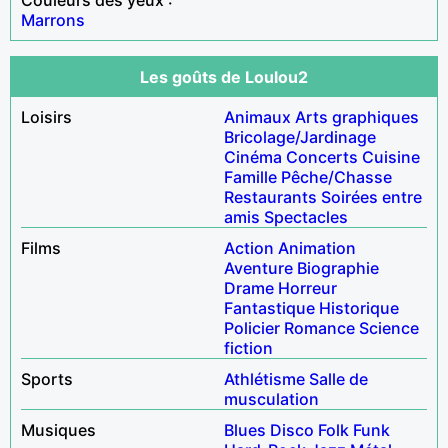
Marrons
Les goûts de Loulou2
Loisirs
Animaux
Arts graphiques
Bricolage/Jardinage
Cinéma
Concerts
Cuisine
Famille
Pêche/Chasse
Restaurants
Soirées entre
amis
Spectacles
Films
Action
Animation
Aventure
Biographie
Drame
Horreur
Fantastique
Historique
Policier
Romance
Science
fiction
Sports
Athlétisme
Salle de
musculation
Musiques
Blues
Disco
Folk
Funk