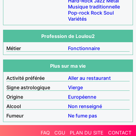
Hard-Rock
Jazz
Métal
Musique traditionnelle
Pop-rock
Rock
Soul
Variétés
Profession de Loulou2
Métier
Fonctionnaire
Plus sur ma vie
Activité préférée
Aller au restaurant
Signe astrologique
Vierge
Origine
Européenne
Alcool
Non renseigné
Fumeur
Ne fume pas
FAQ
CGU
PLAN DU SITE
CONTACT