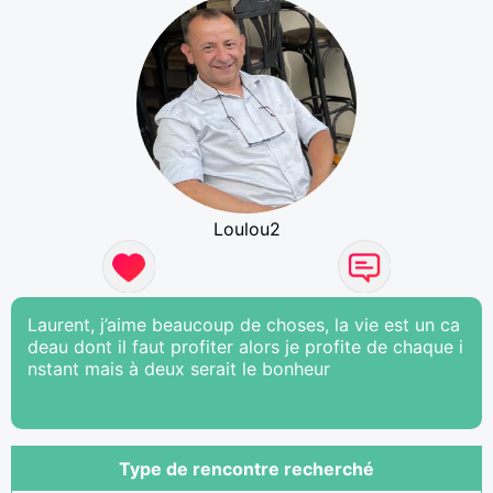
Loulou2
Laurent, j’aime beaucoup de choses, la vie est un ca
deau dont il faut profiter alors je profite de chaque i
nstant mais à deux serait le bonheur
Type de rencontre recherché