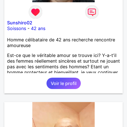
Sunshiro02
Soissons
-
42 ans
Homme célibataire de 42 ans recherche rencontre
amoureuse
Est-ce que le véritable amour se trouve ici? Y-a-t'il
des femmes réellement sincères et surtout ne jouant
pas avec les sentiments des hommes? Etant un
homme protecteur et bienveillant, je veux continuer
d'y croire et pouvoir enfin former la petite famille
Voir le profil
que je désir temps. Faux profil, profiteuse et autres
joyeuseté passer votre chemin, vous ne
m'intéressez pas du tout!