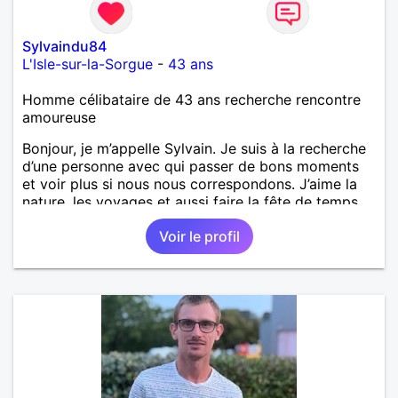
Sylvaindu84
L'Isle-sur-la-Sorgue
-
43 ans
Homme célibataire de 43 ans recherche rencontre
amoureuse
Bonjour, je m’appelle Sylvain. Je suis à la recherche
d’une personne avec qui passer de bons moments
et voir plus si nous nous correspondons. J’aime la
nature, les voyages et aussi faire la fête de temps
en temps ;-)Je suis papa d’un petit garçon de 7 ans
Voir le profil
dont je m’occupe en garde alternée. J’aime à peu
près tous les styles de musique. (Oui je suis pas
trop fan de Jul). Je fais du sport pour garder la
forme et plutôt agréable à regarder. (Enfin je le
pense en tout cas 😂)