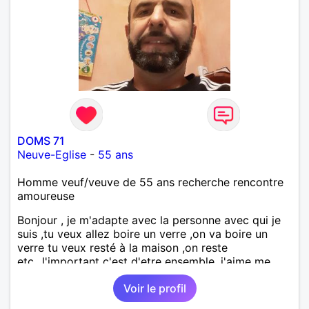
DOMS 71
Neuve-Eglise
-
55 ans
Homme veuf/veuve de 55 ans recherche rencontre
amoureuse
Bonjour , je m'adapte avec la personne avec qui je
suis ,tu veux allez boire un verre ,on va boire un
verre tu veux resté à la maison ,on reste
etc...l'important c'est d'etre ensemble .j'aime me
balader , faire du sport , regarder des film , aller au
Voir le profil
théatre etc et j'aime par dessus tous rire