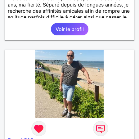
ans, ma fierté. Séparé depuis de longues années, je
recherche des affinités amicales afin de rompre une
solitude parfois difficile à gérer ainsi que casser le
vague à l’âme. L’amitié reste extrêmement
Voir le profil
importante à mes yeux mais peut se décliner en des
sentiments plus puissants. « Le temps fera son
œuvre » disait Arthur Schopenhauer, philosophe
allemand que j’adore. J’aime discuter sans pour
autant être trop locace. Je suis bourré de qualités
avec très peu de défauts. Je suis altruiste,
bienveillant, empathique, attentionné, honnête,
respectueux, doux de caractère et compréhensif : je
laisse « glisser » beaucoup de choses. Mais ne vous
m’éprenez pas Mesdames, si une personne que
j’aime me trahit une fois, il n’y aura pas de seconde
chance et je l’effacerai à « vitam eternam ».
Néanmoins, je suis un tout petit peu maniaque ainsi
qu’impatient. J’essaye de faire des efforts. Rien de
bien dramatique ! Du moins je le pense……Je suis un
homme facile à vivre. À vous si vous le souhaitez,
d’apprendre à me connaître davantage. J’en serai
ravi….A très bientôt je l’espère.