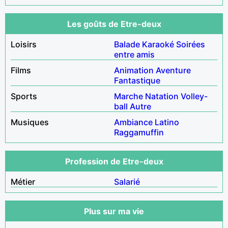
Les goûts de Etre-deux
Loisirs
Balade
Karaoké
Soirées
entre amis
Films
Animation
Aventure
Fantastique
Sports
Marche
Natation
Volley-
ball
Autre
Musiques
Ambiance
Latino
Raggamuffin
Profession de Etre-deux
Métier
Salarié
Plus sur ma vie