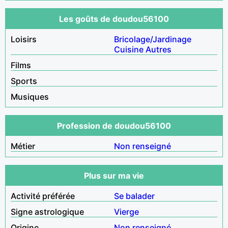
Les goûts de doudou56100
Loisirs
Bricolage/Jardinage
Cuisine
Autres
Films
Sports
Musiques
Profession de doudou56100
Métier
Non renseigné
Plus sur ma vie
Activité préférée
Se balader
Signe astrologique
Vierge
Origine
Non renseigné