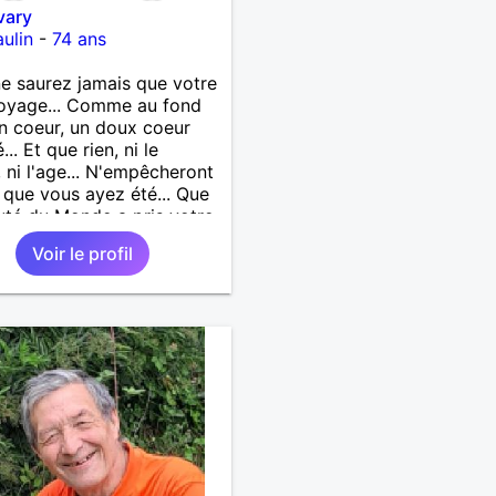
vary
ulin
-
74 ans
e saurez jamais que votre
oyage... Comme au fond
 coeur, un doux coeur
.. Et que rien, ni le
 ni l'age... N'empêcheront
 que vous ayez été... Que
uté du Monde a pris votre
... Vous ne saurez jamais
Voir le profil
emporte votre âme...
 une lampe d’or qui
ire en marchant...