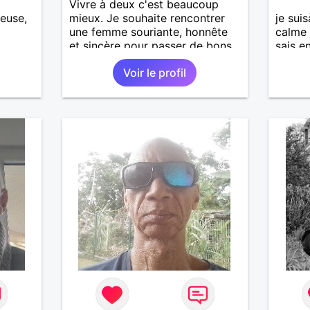
Vivre à deux c'est beaucoup
euse,
mieux. Je souhaite rencontrer
je suis
une femme souriante, honnête
calme 
et sincère pour passer de bons
sais e
moments, qui aime plaisanter, se
Voir le profil
balader et partager, je le
souhaite, notre complicité.
J'aime beaucoup les chantiers
de randonnée pour se défouler,
se relaxer, se détendre et
finalement prendre du bon
temps. C'est difficile de tout
dire en quelques lignes. En
revanche, vous pouvez me
contacter pour avoir plus
d'informations. A bientôt