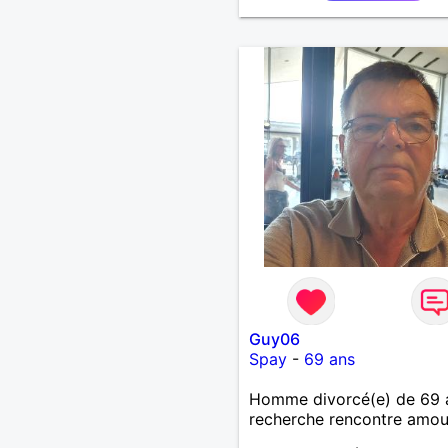
anniversaire !J’aimerais
rencontrer quelqu’un qui 
les mêmes valeurs qui fon
quelqu’un un être humain
Guy06
Spay
-
69 ans
Homme divorcé(e) de 69 
recherche rencontre amo