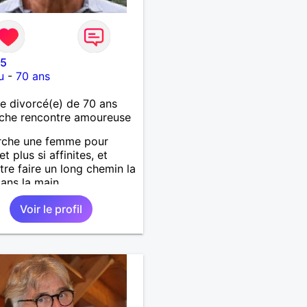
45
u
-
70 ans
 divorcé(e) de 70 ans
che rencontre amoureuse
rche une femme pour
et plus si affinites, et
tre faire un long chemin la
ans la main...
Voir le profil