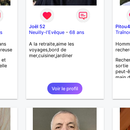
Joël 52
Pitou
s
Neuilly-l'Evêque
-
68 ans
Traîno
ans
A la retraite,aime les
Homme
ureuse
voyages,bord de
recher
mer,cuisiner,jardiner
 et
Reche
elle
sortie 
peut-ê
main d
Voir le profil