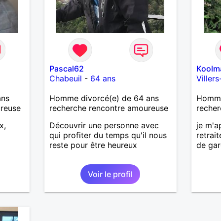
Pascal62
Koolm
Chabeuil
-
64 ans
Viller
ans
Homme divorcé(e) de 64 ans
Homme 
ureuse
recherche rencontre amoureuse
recher
x,
Découvrir une personne avec
je m'a
qui profiter du temps qu'il nous
retrai
reste pour être heureux
de gar
Voir le profil