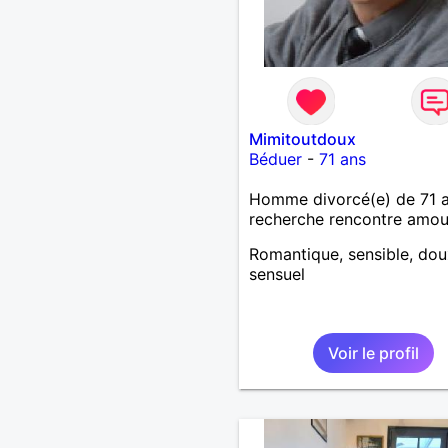
Mimitoutdoux
Béduer
-
71 ans
Homme divorcé(e) de 71 
recherche rencontre amo
Romantique, sensible, dou
sensuel
Voir le profil