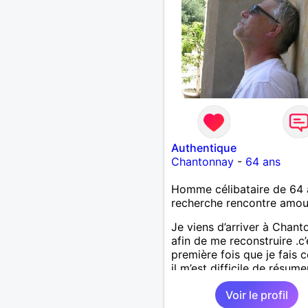
Authentique
Chantonnay
-
64 ans
Homme célibataire de 64 
recherche rencontre amo
Je viens d’arriver à Chan
afin de me reconstruire .c’
première fois que je fais c
il m’est difficile de résume
une vie.je suis à la retraite
Voir le profil
aujourd’hui c’est mon