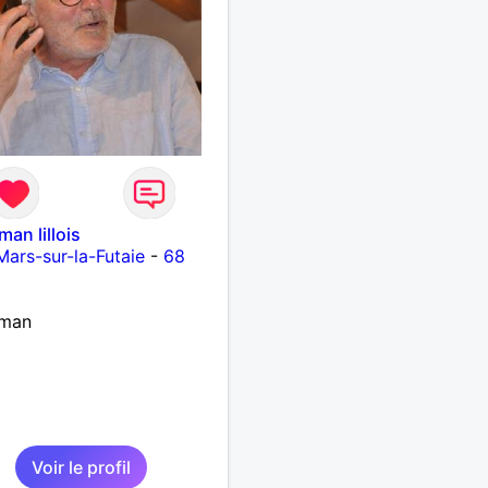
man lillois
Mars-sur-la-Futaie
-
68
eman
Voir le profil