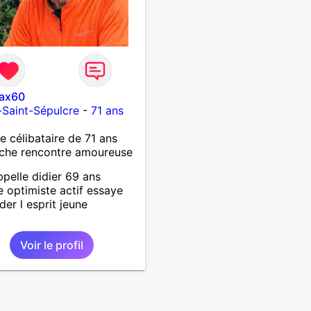
ax60
s-Saint-Sépulcre
-
71 ans
célibataire de 71 ans
che rencontre amoureuse
ppelle didier 69 ans
te optimiste actif essaye
der l esprit jeune
Voir le profil