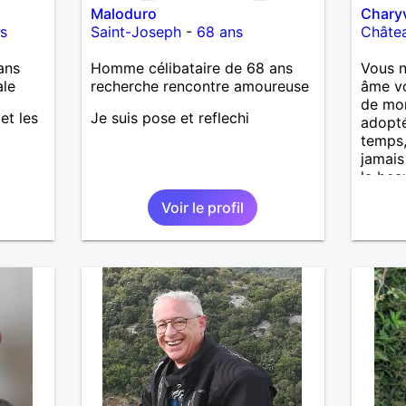
Maloduro
Chary
s
Saint-Joseph
-
68 ans
Châtea
ans
Homme célibataire de 68 ans
Vous n
ale
recherche rencontre amoureuse
âme v
de mon
 et les
Je suis pose et reflechi
adopté.
temps,
jamais
la bea
visage
Voir le profil
que j’
Comme
m’écla