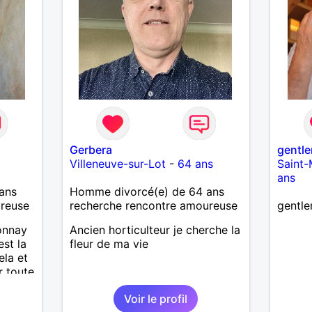
Gerbera
gentle
Villeneuve-sur-Lot
-
64 ans
Saint-
ans
ans
Homme divorcé(e) de 64 ans
ureuse
recherche rencontre amoureuse
gentl
tonnay
Ancien horticulteur je cherche la
est la
fleur de ma vie
ela et
r toute
 et
Voir le profil