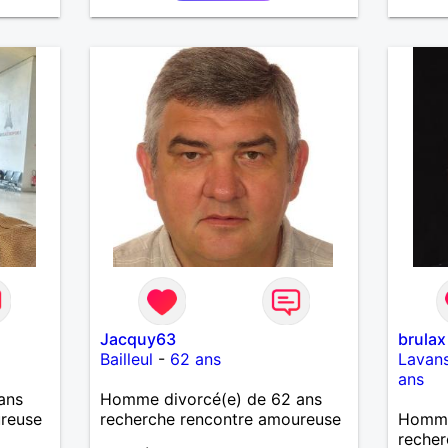
partage
t de
Jacquy63
brulax
Bailleul
-
62 ans
Lavans
ans
ans
Homme divorcé(e) de 62 ans
ureuse
recherche rencontre amoureuse
Homme
recher