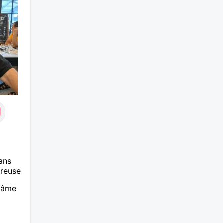
ans
ureuse
 âme