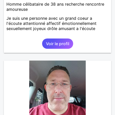
Homme célibataire de 38 ans recherche rencontre
amoureuse
Je suis une personne avec un grand coeur a
l'écoute attentionné affectif émotionnellement
sexuellement joyeux drôle amusant a l'écoute
Voir le profil