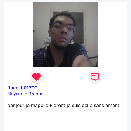
flocelib01700
Neyron
-
35 ans
bonjour je mapelle Florent je suis celib sans enfant