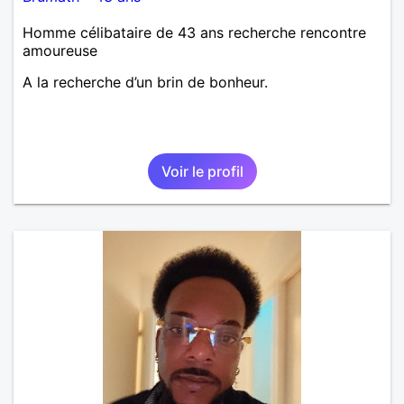
Homme célibataire de 43 ans recherche rencontre
amoureuse
A la recherche d’un brin de bonheur.
Voir le profil