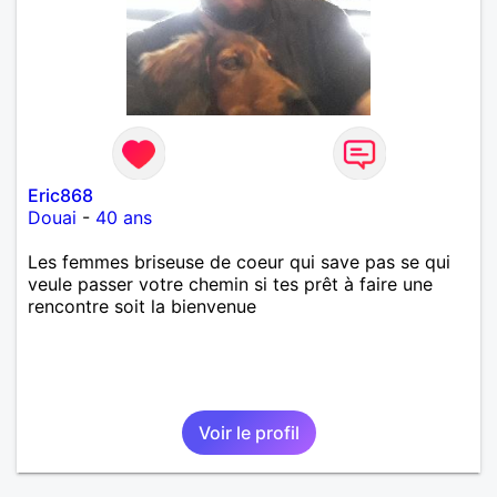
Eric868
Douai
-
40 ans
Les femmes briseuse de coeur qui save pas se qui
veule passer votre chemin si tes prêt à faire une
rencontre soit la bienvenue
Voir le profil