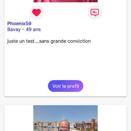
Phoenix59
Bavay
-
49 ans
juste un test....sans grande conviction
Voir le profil