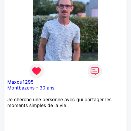
Maxou1295
Montbazens
-
30 ans
Je cherche une personne avec qui partager les
moments simples de la vie