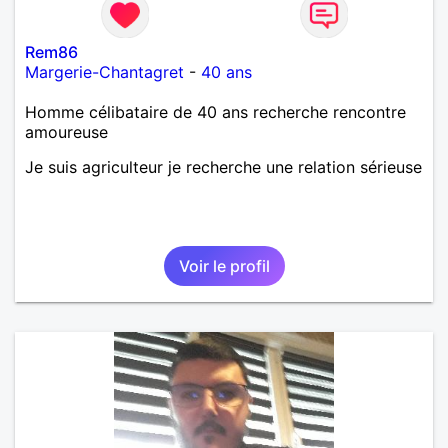
Rem86
Margerie-Chantagret
-
40 ans
Homme célibataire de 40 ans recherche rencontre
amoureuse
Je suis agriculteur je recherche une relation sérieuse
Voir le profil