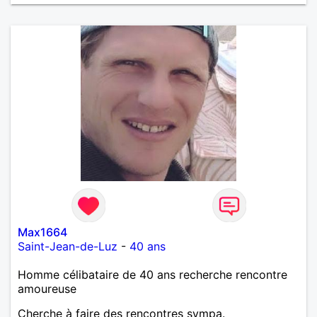
Max1664
Saint-Jean-de-Luz
-
40 ans
Homme célibataire de 40 ans recherche rencontre
amoureuse
Cherche à faire des rencontres sympa.