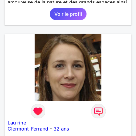
amoureuse de la nature et des grands espaces ainsi
que des voyages. Je recherche une relation
Voir le profil
bienveillante basé sur quelques valeurs humaines,
une vague d’amour et de bonheur à partager en
toute simplicité. Ma recherche est basé sur mon
secteur géographique du puy de dôme. Photos
récentes. Géraldine.
Lau rine
Clermont-Ferrand
-
32 ans