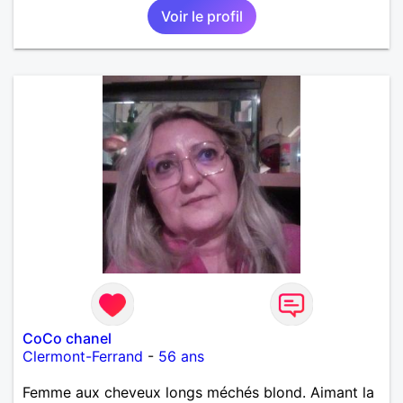
Voir le profil
CoCo chanel
Clermont-Ferrand
-
56 ans
Femme aux cheveux longs méchés blond. Aimant la