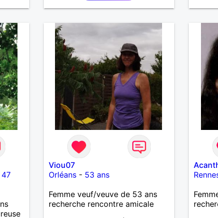
Viou07
Acant
-
47
Orléans
-
53 ans
Renne
Femme veuf/veuve de 53 ans
Femme 
ans
recherche rencontre amicale
recher
ureuse