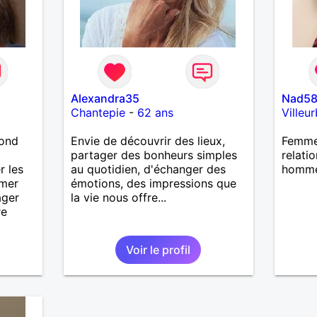
Alexandra35
Nad5
Chantepie
-
62 ans
Villeu
lond
Envie de découvrir des lieux,
Femme 
partager des bonheurs simples
relati
r les
au quotidien, d'échanger des
homme
imer
émotions, des impressions que
ager
la vie nous offre...
re
Voir le profil