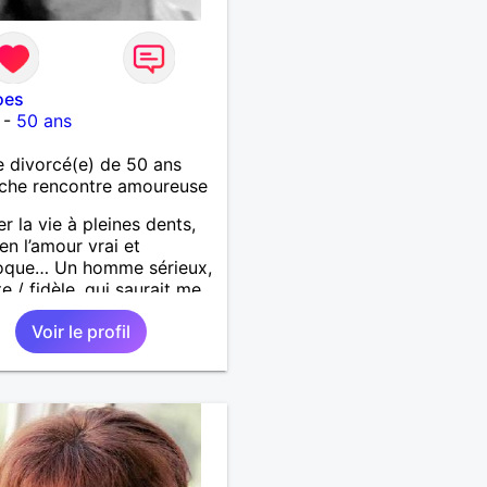
oes
-
50 ans
 divorcé(e) de 50 ans
che rencontre amoureuse
r la vie à pleines dents,
 en l’amour vrai et
roque… Un homme sérieux,
e / fidèle, qui saurait me
ire à nouveau, est le bien
Voir le profil