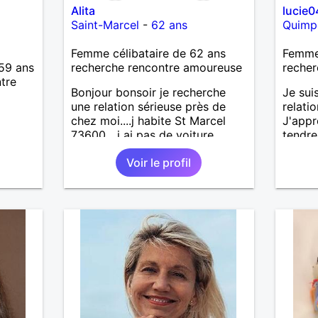
Alita
lucie0
Saint-Marcel
-
62 ans
Quimp
Femme célibataire de 62 ans
Femme 
59 ans
recherche rencontre amoureuse
recher
tre
Bonjour bonsoir je recherche
Je sui
une relation sérieuse près de
relati
chez moi....j habite St Marcel
J'appr
73600....j ai pas de voiture
tendre
50km ... quelqu'un qui aurait
dynam
Voir le profil
entre 55 et 64 ans...sans enfants
de préférence même adultes et
qui n aurait garder aucun
contact avec une où plusieurs
ex...si vous correspondez à ma
recherche ecrivez moi je vous
répondrai...