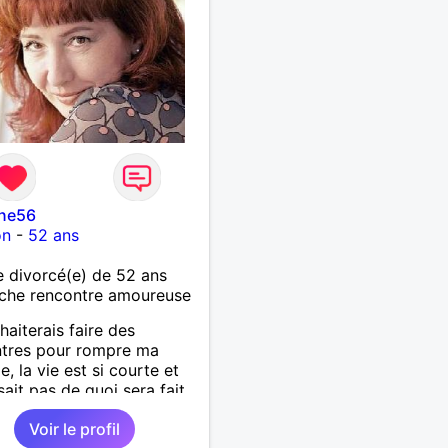
yne56
on
-
52 ans
 divorcé(e) de 52 ans
che rencontre amoureuse
haiterais faire des
ntres pour rompre ma
e, la vie est si courte et
sait pas de quoi sera fait
n.
Voir le profil