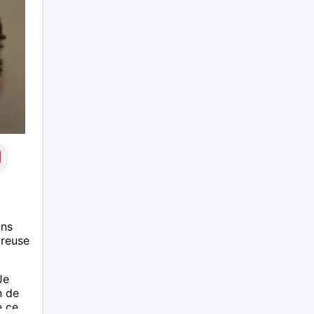
ans
ureuse
Je
n de
e ce