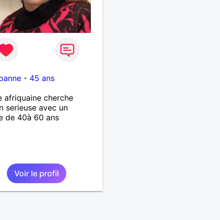
8
rbanne
-
45 ans
afriquaine cherche
on serieuse avec un
 de 40à 60 ans
Voir le profil