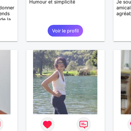
Humour et simplicité
Je sou
 donner
amica
tends
agréab
 de la
s je
Voir le profil