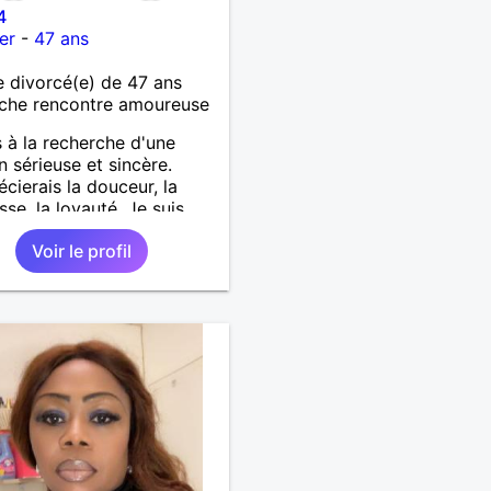
4
er
-
47 ans
divorcé(e) de 47 ans
che rencontre amoureuse
s à la recherche d'une
on sérieuse et sincère.
écierais la douceur, la
sse, la loyauté. Je suis
ique.
Voir le profil