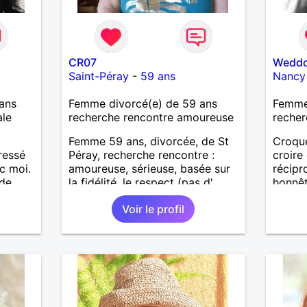
CR07
Wedd
Saint-Péray
-
59 ans
Nancy
ans
Femme divorcé(e) de 59 ans
Femme
ale
recherche rencontre amoureuse
recher
Femme 59 ans, divorcée, de St
Croque
éressé
Péray, recherche rencontre :
croire
c moi.
amoureuse, sérieuse, basée sur
récip
 de
la fidélité, le respect (pas d'
honnêt
aventure d'un soir). Rien ne vaut
faire r
Voir le profil
une rencontre après quelques
venu !
échanges par messages pour
savoir si il y a un feeling entre
les deux et le désir de se revoir.
Au plaisir de se découvrir...