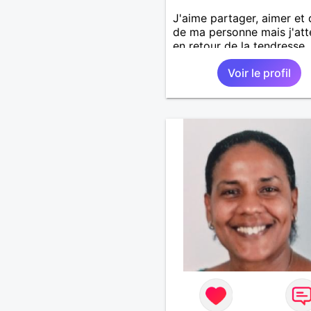
J'aime partager, aimer et
de ma personne mais j'at
en retour de la tendresse,
douceur et de l'amour. Sui
Voir le profil
trop exigeante?