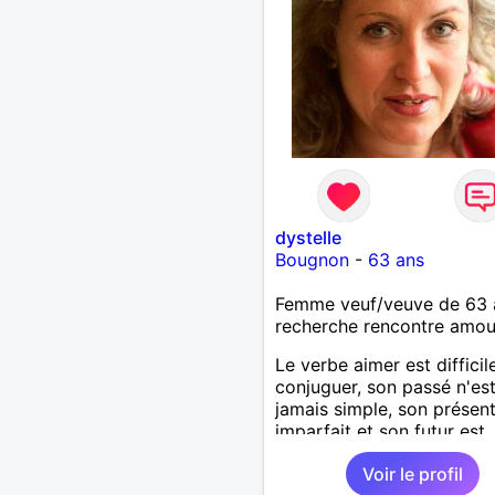
dystelle
Bougnon
-
63 ans
Femme veuf/veuve de 63 
recherche rencontre amo
Le verbe aimer est difficil
conjuguer, son passé n'es
jamais simple, son présent
imparfait et son futur est
conditionnel.
Voir le profil