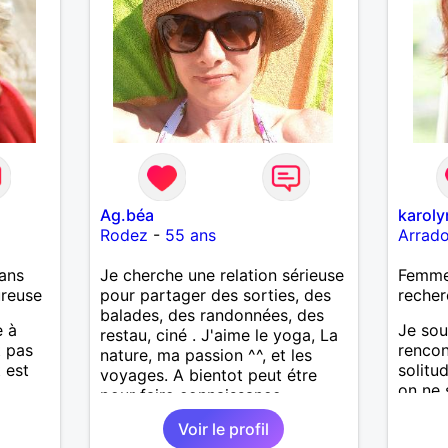
Ag.béa
karol
Rodez
-
55 ans
Arrad
ans
Je cherche une relation sérieuse
Femme
ureuse
pour partager des sorties, des
recher
balades, des randonnées, des
e à
Je sou
restau, ciné . J'aime le yoga, La
t pas
renco
nature, ma passion ^^, et les
 est
solitud
voyages. A bientot peut étre
on ne 
pour faire connaissance
demai
Voir le profil