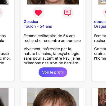
Gessica
douceu
Toulon
-
54 ans
Dragu
ans
Femme célibataire de 54 ans
Femme 
ale
recherche rencontre amoureuse
recher
Vivement intéressée par la
Comme 
éressé
nature humaine, la psychologie
croire
c moi.
sans pour autant être Psy, je ne
l'homm
 de
m'impose pas trop de barrière,
je préfère d'ailleurs les
Voir le profil
surmonter.