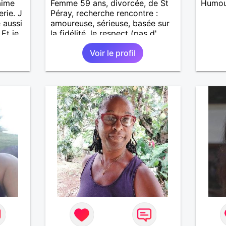
aime
Femme 59 ans, divorcée, de St
Humour
erie. J
Péray, recherche rencontre :
 aussi
amoureuse, sérieuse, basée sur
 Et je
la fidélité, le respect (pas d'
aventure d'un soir). Rien ne vaut
Voir le profil
une rencontre après quelques
échanges par messages pour
savoir si il y a un feeling entre
les deux et le désir de se revoir.
Au plaisir de se découvrir...