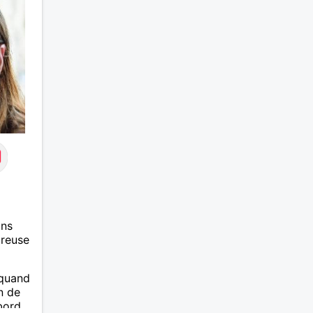
ans
ureuse
 quand
n de
bord