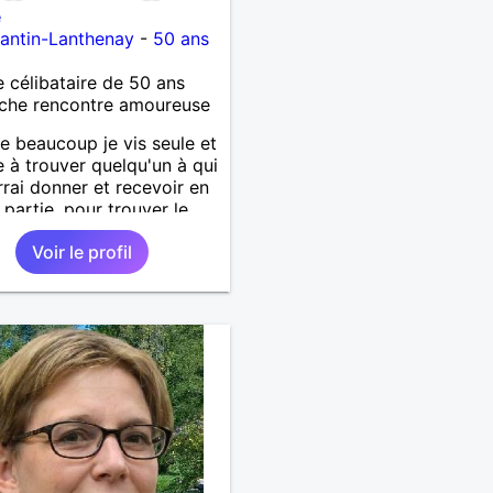
e
antin-Lanthenay
-
50 ans
célibataire de 50 ans
che rencontre amoureuse
beaucoup je vis seule et
re à trouver quelqu'un à qui
rrai donner et recevoir en
 partie, pour trouver le
r tout seimplement.
Voir le profil