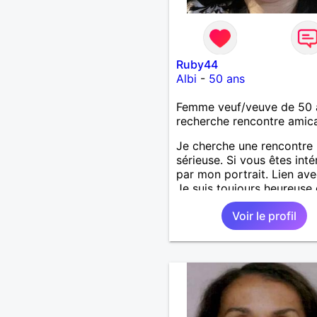
Ruby44
Albi
-
50 ans
Femme veuf/veuve de 50 
recherche rencontre amic
Je cherche une rencontre
sérieuse. Si vous êtes int
par mon portrait. Lien ave
Je suis toujours heureuse
vous accueillir.
Voir le profil