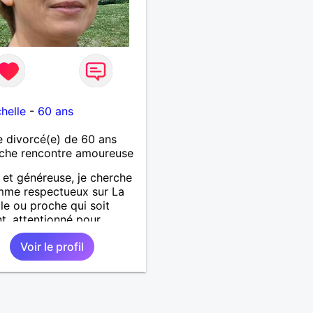
helle
-
60 ans
 divorcé(e) de 60 ans
che rencontre amoureuse
et généreuse, je cherche
mme respectueux sur La
le ou proche qui soit
nt, attentionné pour
er de la vie à deux.
Voir le profil