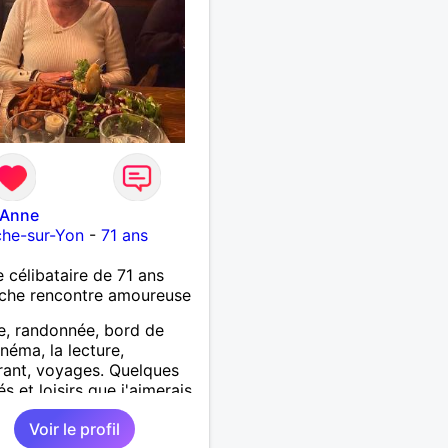
-Anne
che-sur-Yon
-
71 ans
célibataire de 71 ans
che rencontre amoureuse
, randonnée, bord de
inéma, la lecture,
rant, voyages. Quelques
és et loisirs que j'aimerais
er ainsi que les vôtres.
Voir le profil
ir mes enfants, mes