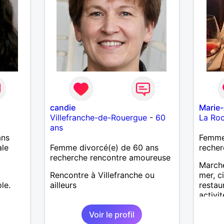
candie
Marie
Villefranche-de-Rouergue
-
60
La Ro
ans
ans
Femme 
ale
Femme divorcé(e) de 60 ans
recher
recherche rencontre amoureuse
Marche
Rencontre à Villefranche ou
mer, c
le.
ailleurs
restau
activit
partag
Voir le profil
Recevo