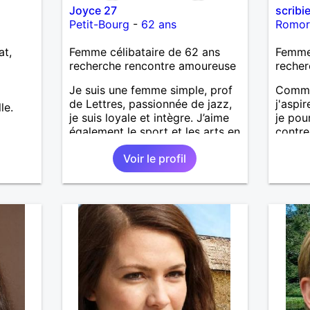
Joyce 27
scribi
Petit-Bourg
-
62 ans
Romor
at,
Femme célibataire de 62 ans
Femme 
recherche rencontre amoureuse
recher
Je suis une femme simple, prof
Comme 
de Lettres, passionnée de jazz,
j'aspi
le.
je suis loyale et intègre. J’aime
je pou
également le sport et les arts en
contre
général, je suis maman d’une
bonheu
Voir le profil
jeune fille étudiante en physique
chimie.